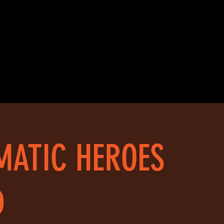
MATIC HEROES
D