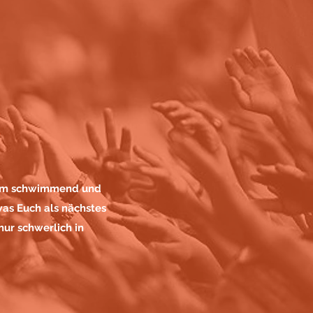
?
ream schwimmend und
 was Euch als nächstes
nur schwerlich in