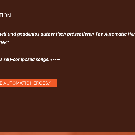
TION
nell und gnadenlos authentisch präsentieren The Automatic He
NK''
ys self-composed songs. <----
THE.AUTOMATIC.HEROES/