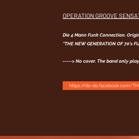
OPERATION GROOVE SENSA
Die 4 Mann Funk Connection.
Origi
''THE NEW GENERATION OF 70's FU
-----> No cover. The band only pla
https://de-de.facebook.com/