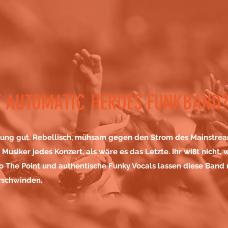
E AUTOMATIC HEROES FUNKBAND
hung gut. Rebellisch, mühsam gegen den Strom des Mainst
r Musiker jedes Konzert, als wäre es das Letzte. Ihr wißt nicht,
o The Point und authentische Funky Vocals lassen diese Band 
rschwinden.