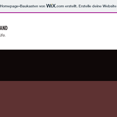
m Homepage-Baukasten von
.com
erstellt. Erstelle deine Websit
BAND
ife.