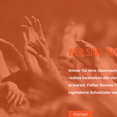
WER SIND TH
Immer für eine Überrasc
rastlos bestreiten die vie
erwartet. Fetter Groove T
irgendeine Schublade ve
Kontakt